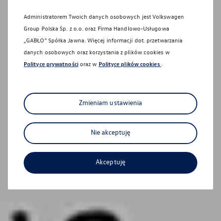
Administratorem Twoich danych osobowych jest Volkswagen
Group Polska Sp. z o.o. oraz
Firma Handlowo-Usługowa
Zapraszamy na jazdę testową
„GABŁO” Spółka Jawna
. Więcej informacji dot. przetwarzania
Sprawdź, co potrafi Twój wymarzony Volkswagen!
danych osobowych oraz korzystania z plików cookies w
Polityce prywatności
oraz w
Polityce plików cookies
.
Samochody używane
Zmieniam ustawienia
Nie akceptuję
Akceptuję
Sprawdź nasza ofertę
na naszej stronie otomoto