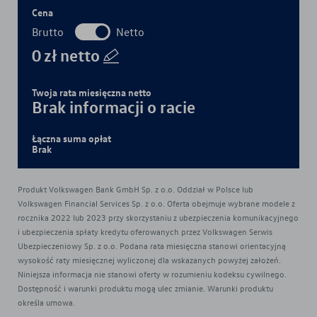
Cena
Brutto
Netto
0
zł
netto
Twoja rata miesięczna
netto
Brak informacji o racie
Łączna suma opłat
Brak
Produkt Volkswagen Bank GmbH Sp. z o.o. Oddział w Polsce lub
Volkswagen Financial Services Sp. z o.o. Oferta obejmuje wybrane modele z
rocznika 2022 lub 2023 przy skorzystaniu z ubezpieczenia komunikacyjnego
i ubezpieczenia spłaty kredytu oferowanych przez Volkswagen Serwis
Ubezpieczeniowy Sp. z o.o. Podana rata miesięczna stanowi orientacyjną
wysokość raty miesięcznej wyliczonej dla wskazanych powyżej założeń.
Niniejsza informacja nie stanowi oferty w rozumieniu kodeksu cywilnego.
Dostępność i warunki produktu mogą ulec zmianie. Warunki produktu
określa umowa.