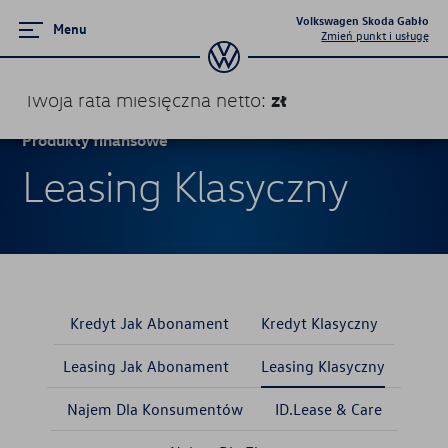
Volkswagen Skoda Gabło
Menu
Zmień punkt i usługę
zł
Twoja rata miesięczna
netto
:
Produkty finansowe
Produkty finansowe
Leasing Klasyczny
Kredyt Jak Abonament
Kredyt Klasyczny
Leasing Jak Abonament
Leasing Klasyczny
Kredyt Jak Abonament
Kredyt Klasyczny
Najem Dla Konsumentów
Leasing Jak Abonament
Leasing Klasyczny
Najem Dla Konsumentów
ID.Lease & Care
ID.Lease & Care