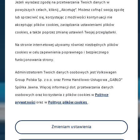
Jeżeli wyrażasz zgodę na przetwarzania Twoich danych w
powyższych celach, kliknij „Akcetuję”. Możesz cofnąć swoją zgodę
lub sprzeciwić się, korzystając z możliwości kontynuacji nie
akceptując plików cookies, zarządzania ustawieniami plików
cookies, a także poprzez zmianę ustawień Twojej przeglądarki.
Zapisz się na jazdę próbną
Na stronie internetowej używamy również niezbędnych plików
cookies w celu zapewnienia poprawnego i bezpiecznego
funkcjonowania strony.
Administratorem Twoich danych osobowych jest Volkswagen
Group Polska Sp. z o.o. oraz
Firma Handlowo-Usługowa „GABŁO”
Spółka Jawna
. Więcej informacji dot. przetwarzania danych
osobowych oraz korzystania z plików cookies w
Polityce
prywatności
oraz w
Polityce plików cookies
.
Zapraszamy na jazdę testową
Sprawdź, co potrafi Twój wymarzony Volkswagen!
Zmieniam ustawienia