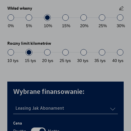
Wkład własny
0
%
5
%
10
%
15
%
20
%
25
%
30
%
Roczny limit kilometrów
10
tys
15
tys
20
tys
25
tys
30
tys
35
tys
40
tys
Wybrane finansowanie:
Leasing Jak Abonament
Cena
Brutto
Netto