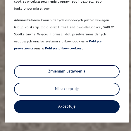
cookies w celu zapewnienia poprawnego i bezpiecznego
funkcjonowania strony.
Administratorem Twoich danych osobowych jest Volkswagen
Group Polska Sp. z o.o. oraz
Firma Handlowo-Usługowa „GABŁO”
Spółka Jawna
. Więcej informacji dot. przetwarzania danych
osobowych oraz korzystania z plików cookies w
Polityce
prywatności
oraz w
Polityce plików cookies
.
Zapraszamy na jazdę testową
Sprawdź, co potrafi Twój wymarzony Volkswagen!
Zmieniam ustawienia
Samochody używane
Nie akceptuję
Akceptuję