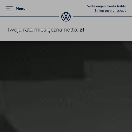
Volkswagen Skoda Gabło
Menu
Zmień punkt i usługę
zł
Twoja rata miesięczna
netto
:
Promocje i aktualności
Volkswageny w wersji Plus
Supermocne okazje na SUVy
Poznaj Golfy
Pojazdy hybrydowe
Samochody Elektryczne
Dni Otwarte