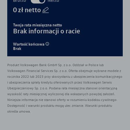
0
zł
netto
Twoja rata miesięczna
netto
Brak informacji o racie
Wartość końcowa
Brak
Produkt Volkswagen Bank GmbH Sp. z o.o. Oddział w Polsce lub
Volkswagen Financial Services Sp. z o.o. Oferta obejmuje wybrane modele z
rocznika 2022 lub 2023 przy skorzystaniu z ubezpieczenia komunikacyjnego
i ubezpieczenia spłaty kredytu oferowanych przez Volkswagen Serwis
Ubezpieczeniowy Sp. z o.o. Podana rata miesięczna stanowi orientacyjną
wysokość raty miesięcznej wyliczonej dla wskazanych powyżej założeń.
Niniejsza informacja nie stanowi oferty w rozumieniu kodeksu cywilnego.
Dostępność i warunki produktu mogą ulec zmianie. Warunki produktu
określa umowa.