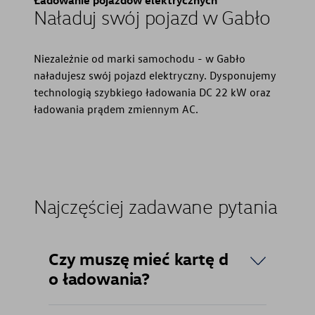
Korzyści autoryzowanego
Naładuj swój pojazd w Gabło
serwisowania
Oferty sezonowe
Niezależnie od marki samochodu - w Gabło
naładujesz swój pojazd elektryczny. Dysponujemy
technologią szybkiego ładowania DC 22 kW oraz
ładowania prądem zmiennym AC.
Najczęściej zadawane pytania
Czy muszę mieć kartę d
o ładowania?