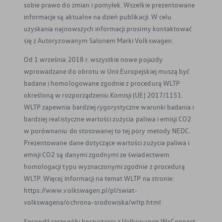
sobie prawo do zmian i pomyłek. Wszelkie prezentowane
informacje są aktualne na dzień publikacji. W celu
uzyskania najnowszych informacji prosimy kontaktować
się z Autoryzowanym Salonem Marki Volkswagen.
Od 1 września 2018 r. wszystkie nowe pojazdy
wprowadzane do obrotu w Unii Europejskiej muszą być
badane i homologowane zgodnie z procedurą WLTP
określoną w rozporządzeniu Komisji (UE) 2017/1151.
WLTP zapewnia bardziej rygorystyczne warunki badania i
bardziej realistyczne wartości zużycia paliwa i emisji CO2
w porównaniu do stosowanej to tej pory metody NEDC.
Prezentowane dane dotyczące wartości zużycia paliwa i
emisji CO2 są danymi zgodnymi ze świadectwem
homologacji typu wyznaczonymi zgodnie z procedurą
WLTP. Więcej informacji na temat WLTP na stronie:
https://www.volkswagen.pl/pl/swiat-
volkswagena/ochrona-srodowiska/wltp.html
Sprawdź szczegóły korzystania z Volkswagen WeConnect