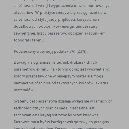
zależności od wersji i wyposażenia oraz zamontowanych
akcesoriów. W praktyce rzeczywisty zasięg różni się w
zależności od stylu jazdy, prędkości, korzystania z
dodatkowych odbiorników energii, temperatury
zewnętrznej, liczby pasażerów, obciążenia ładunkiem i
topografii terenu.
Podane ceny obejmują podatek VAT (23%).
Z uwagi na ograniczenia technik drukarskich lub
parametrów ekranu, na którym obraz jest wyświetlany,
kolory przedstawione w niniejszym materiale mogą
nieznacznie różnić się od faktycznych kolorów lakieru i
materiałów.
Systemy bezpieczeństwa działają wyłącznie w ramach ich
technologicznych granic i nadal niezbędne jest
zachowanie należytej ostrożności przez kierowcę.
Kierowca musi być w każdej chwili gotowy do przejęcia
kontroli nad pojazdem. Systemy wspomagające nie