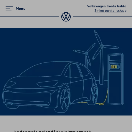
Volkswagen Skoda Gabło
Menu
Zmień punkt i usługę
Serwis
Serwis mechaniczny
Serwis blacharsko-lakierniczy
Serwis samochodów dostawczych
Poznaj fanów Volkswagena
Ładowanie pojazdów elektrycznych
Program 4Service
Ładowanie pojazdów elektrycznych