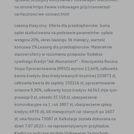
na stronie https://www.volkswagen.pl/pl/connected-
car/lacznosc/we-connect.html
Leasing klasyczny: Oferta dla przedsiębiorców. Suma
opłat skalkulowana na podstawie parametrów: opłata
wstępna 20%, okres leasingu 36 miesięcy, wartość
końcowa 1%.Leasing dla przedsiębiorców. Materiał nie
stanowi oferty w rozumieniu przepisów Kodeksu
cywilnego.Kredyt "Jak Abonament" - Rzeczywista Roczna
Stopa Oprocentowania (RRSO) wynosi 13,64%, całkowita
kwota kredytu (bez kredytowanych kosztów) 103873 zł,
całkowita kwota do zapłaty 150216 zł, oprocentowanie
zmienne 9,30%, całkowity koszt kredytu 46343 zł (w tym:
prowizja 0 zł, odsetki 35 558 zł, ubezpieczenie
komunikacyjne na 1. rok 3807 zł, ubezpieczenie spłaty
kredytu 6978 zł), 48 miesięcznych rat równych po 1607
zł; rata finalna 73087 zł. Kalkulacja została dokonana na
dzień 7.07.2022 r. na reprezentatywnym przykładzie.
Kredyt na wybrane modele Volkswagen Samochody