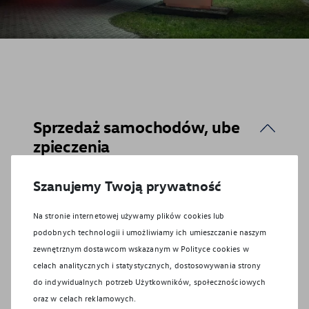
Sprzedaż samochodów, ube
zpieczenia
Godziny otwarcia
Szanujemy Twoją prywatność
Poniedziałek:
8:00
-
17:00
Na stronie internetowej używamy plików cookies lub
Wtorek:
8:00
-
17:00
podobnych technologii i umożliwiamy ich umieszczanie naszym
Środa:
8:00
-
17:00
zewnętrznym dostawcom wskazanym w Polityce cookies w
Czwartek:
8:00
-
17:00
celach analitycznych i statystycznych, dostosowywania strony
Piątek:
8:00
-
17:00
do indywidualnych potrzeb Użytkowników, społecznościowych
Sobota:
8:00
-
16:00
oraz w celach reklamowych.