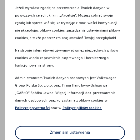
Niedziela:
Nieczynne
Jeżeli wyrażasz zgodę na przetwarzania Twoich danych w
Tel:
+48 13 42 000 25
powyższych celach, kliknij „Akcetuję”. Możesz cofnąć swoją
Tel:
+48 13 42 000 26
zgodę lub sprzeciwić się, korzystając z możliwości kontynuacji
Fax:
+48 13 42 000 29
nie akceptując plików cookies, zarządzania ustawieniami plików
E-mail:
salon@gablo.com.pl
cookies, a także poprzez zmianę ustawień Twojej przeglądarki.
Na stronie internetowej używamy również niezbędnych plików
Zapisz się na jazdę próbną
cookies w celu zapewnienia poprawnego i bezpiecznego
funkcjonowania strony.
Administratorem Twoich danych osobowych jest Volkswagen
Group Polska Sp. z o.o. oraz
Firma Handlowo-Usługowa
„GABŁO” Spółka Jawna
. Więcej informacji dot. przetwarzania
danych osobowych oraz korzystania z plików cookies w
Polityce prywatności
oraz w
Polityce plików cookies
.
Zapraszamy na jazdę testową
Specjalistka ds. sprzedaży samochodów
Zmieniam ustawienia
Weronika
Gajecka-
Sprawdź, co potrafi Twój wymarzony Volkswagen!